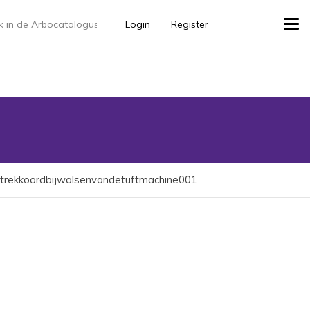
Login
Register
Tog
navi
trekkoordbijwalsenvandetuftmachine001