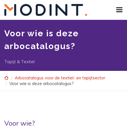
Skip to main content
Tog
Voor wie is deze
arbocatalogus?
Tapijt & Textiel
Arbocatalogus voor de textiel- en tapijtsector
Voor wie is deze arbocatalogus?
Voor wie?