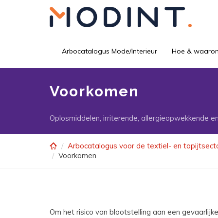
Skip
to
main
content
Arbocatalogus Mode/Interieur
Hoe & waaro
Voorkomen
Oplosmiddelen, irriterende, allergieopwekkende en
Arbocatalogus voor de textiel- en tapijtsect
Voorkomen
Om het risico van blootstelling aan een gevaarlij