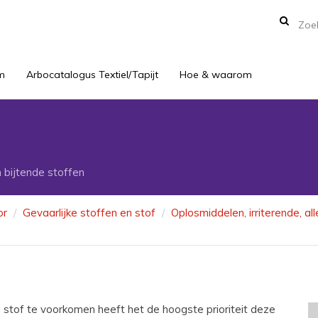
m
Arbocatalogus Textiel/Tapijt
Hoe & waarom
 bijtende stoffen
or
Gevaarlijke stoffen en stof
Oplosmiddelen, irriterende, a
ke stof te voorkomen heeft het de hoogste prioriteit deze