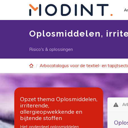
Skip to main content
Ar
Oplosmiddelen, irrit
Risico's & oplossingen
Arbocatalogus voor de textiel- en tapijtsect
Opzet thema Oplosmiddelen,
irriterende,
Ar
allergieopwekkende en
bijtende stoffen
Oplos
Het onderdeel oplosmiddelen,