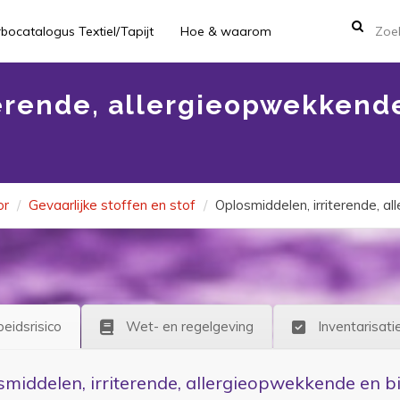
bocatalogus Textiel/Tapijt
Hoe & waarom
erende, allergieopwekkende
or
Gevaarlijke stoffen en stof
Oplosmiddelen, irriterende, a
beidsrisico
Wet- en regelgeving
Inventarisati
middelen, irriterende, allergieopwekkende en bi