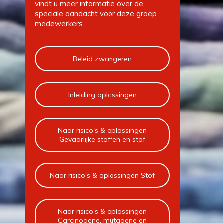
vindt u meer informatie over de
speciale aandacht voor deze groep
medewerkers.
Beleid zwangeren
Inleiding oplossingen
Naar risico's & oplossingen
Gevaarlijke stoffen en stof
Naar risico's & oplossingen Stof
Naar risico's & oplossingen
Carcinogene, mutagene en