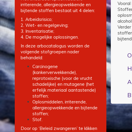
Vooral
irriterende, allergieopwekkende en
Stoffe
bijtende stoffen bestaat uit 4 delen:
oplosmi
1. Arbeidsrisico;
alcohol
2. Wet- en regelgeving;
Verder
3. Inventarisatie;
stoffe
4. De mogelijke oplossingen.
bijtend
In deze arbocatalogus worden de
volgende stofgroepen nader
O
behandeld:
Carcinogene
H
(kankerverwekkende),
reprotoxische (voor de vrucht
A
schadelijke) en mutagene (het
erfelijk materiaal aantastende)
B
stoffen;
Oplosmiddelen, irriterende,
allergieopwekkende en bijtende
stoffen;
Stof.
Door op ‘Beleid zwangeren’ te klikken