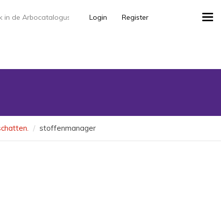
Login
Register
Tog
navi
schatten.
stoffenmanager