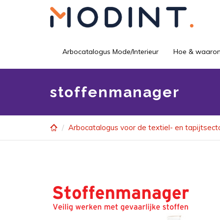
Skip
to
main
content
Arbocatalogus Mode/Interieur
Hoe & waaro
stoffenmanager
Arbocatalogus voor de textiel- en tapijtsect