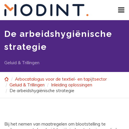
Skip
to
Tog
main
navi
content
De arbeidshygiënische
strategie
Geluid & Trillingen
Arbocatalogus voor de textiel- en tapijtsector
Geluid & Trillingen
Inleiding oplossingen
De arbeidshygiënische strategie
Bij het nemen van maatregelen om blootstelling te