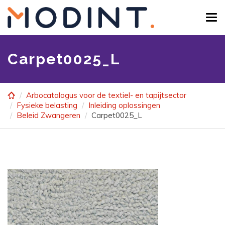
Skip
to
Tog
main
navi
content
Carpet0025_L
Arbocatalogus voor de textiel- en tapijtsector
Fysieke belasting
Inleiding oplossingen
Beleid Zwangeren
Carpet0025_L