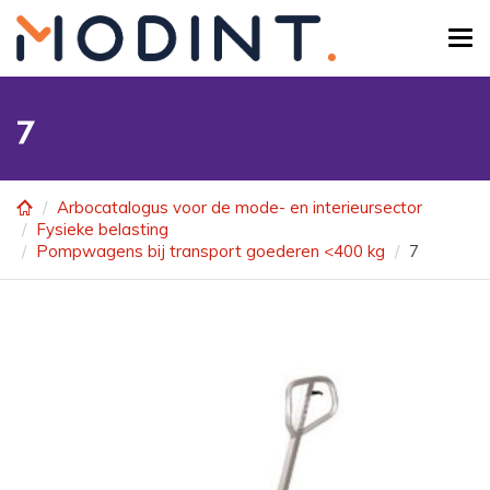
Skip
to
Tog
main
navi
content
7
Arbocatalogus voor de mode- en interieursector
Fysieke belasting
Pompwagens bij transport goederen <400 kg
7