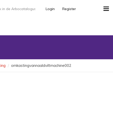
Login
Register
Tog
navi
ting
omkastingvannaaldviltmachine002