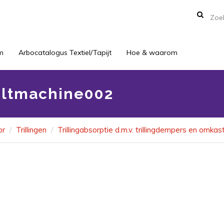
m
Arbocatalogus Textiel/Tapijt
Hoe & waarom
iltmachine002
or
Trillingen
Trillingabsorptie d.m.v. trillingdempers en omkas