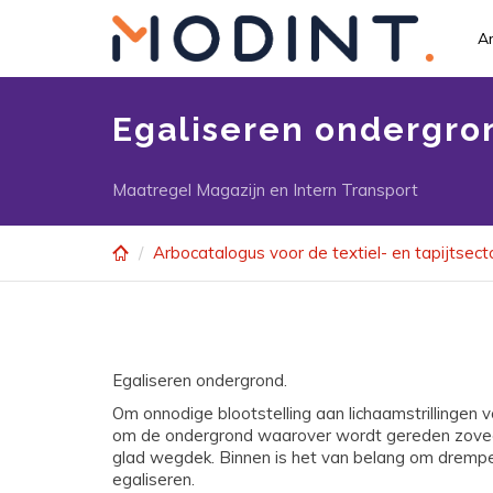
Skip
to
Ar
main
content
Egaliseren ondergro
Maatregel Magazijn en Intern Transport
Arbocatalogus voor de textiel- en tapijtsect
Egaliseren ondergrond.
Om onnodige blootstelling aan lichaamstrillingen 
om de ondergrond waarover wordt gereden zoveel 
glad wegdek. Binnen is het van belang om drempel
egaliseren.