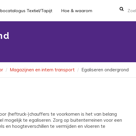
bocatalogus Textiel/Tapijt
Hoe & waarom
nd
or
Magazijnen en intern transport
Egaliseren ondergrond
voor (heftruck-)chauffers te voorkomen is het van belang
mogelijk te egaliseren. Zorg op buitenterreinen voor een
s en hoogteverschillen te vermijden en vloeren te