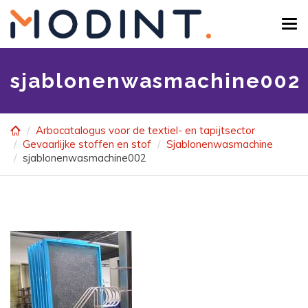
Skip
to
Tog
main
navi
content
sjablonenwasmachine002
Arbocatalogus voor de textiel- en tapijtsector
Gevaarlijke stoffen en stof
Sjablonenwasmachine
sjablonenwasmachine002