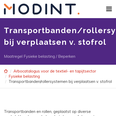
Skip
to
Tog
main
navi
content
Transportbanden/rollers
bij verplaatsen v. stofrol
Maatregel Fysieke belasting / Beperken
Arbocatalogus voor de textiel- en tapijtsector
Fysieke belasting
Transportbanden/rollersystemen bij verplaatsen v. stofrol
Transportbanden en rollen, geplaatst op diverse