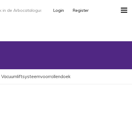
Login
Register
Tog
navi
Vacuumliftsysteemvoorrollendoek