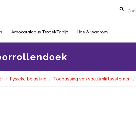
m
Arbocatalogus Textiel/Tapijt
Hoe & waarom
oorrollendoek
or
Fysieke belasting
Toepassing van vacuümliftsystemen