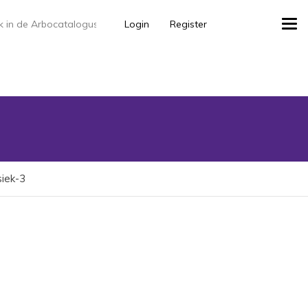
Login
Register
Tog
navi
siek-3