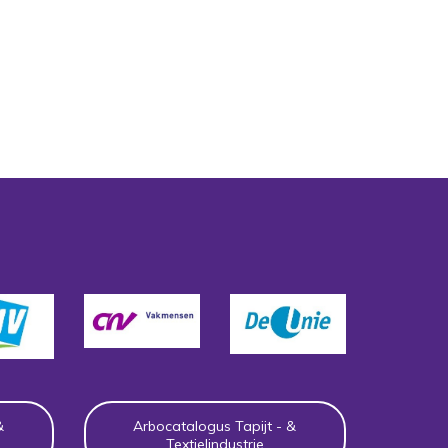
&
Arbocatalogus Tapijt - &
Textielindustrie