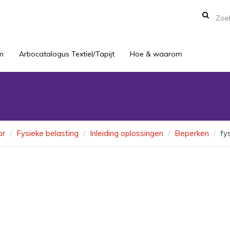
m
Arbocatalogus Textiel/Tapijt
Hoe & waarom
or
Fysieke belasting
Inleiding oplossingen
Beperken
fy