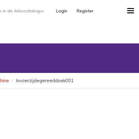
Login
Register
Tog
navi
hine
Invoerzijdegereeddoek001