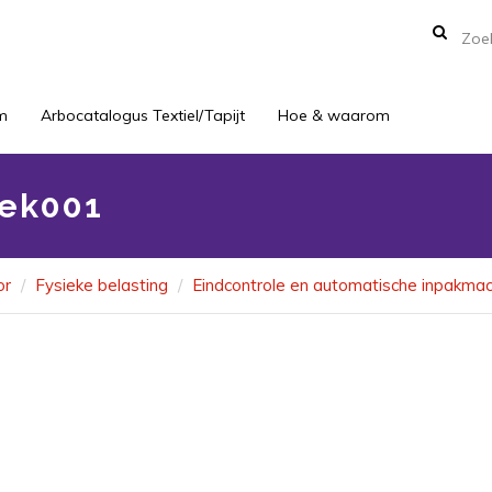
m
Arbocatalogus Textiel/Tapijt
Hoe & waarom
oek001
or
Fysieke belasting
Eindcontrole en automatische inpakmac