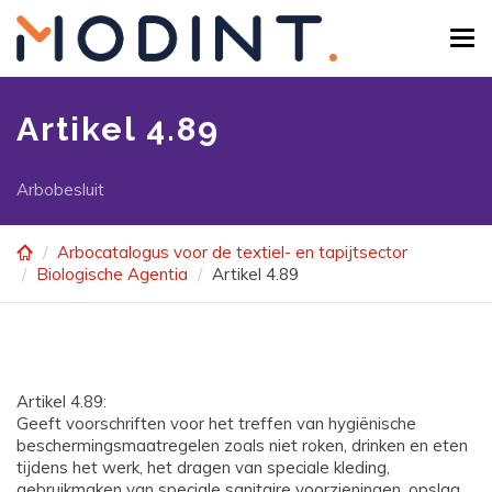
Skip
to
Tog
main
navi
content
Artikel 4.89
Arbobesluit
Arbocatalogus voor de textiel- en tapijtsector
Biologische Agentia
Artikel 4.89
Artikel 4.89:
Geeft voorschriften voor het treffen van hygiënische
beschermingsmaatregelen zoals niet roken, drinken en eten
tijdens het werk, het dragen van speciale kleding,
gebruikmaken van speciale sanitaire voorzieningen, opslag