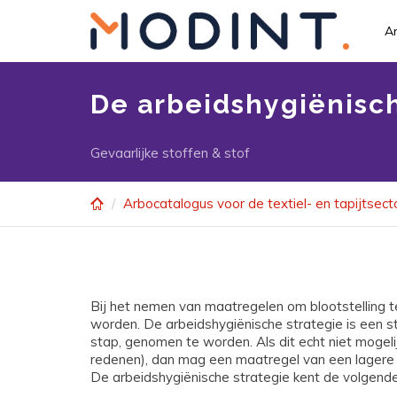
Skip
to
Ar
main
content
De arbeidshygiënisch
Gevaarlijke stoffen & stof
Arbocatalogus voor de textiel- en tapijtsect
Bij het nemen van maatregelen om blootstelling t
worden. De arbeidshygiënische strategie is een s
stap, genomen te worden. Als dit echt niet mogeli
redenen), dan mag een maatregel van een lagere 
De arbeidshygiënische strategie kent de volgend