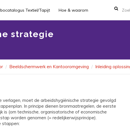
bocatalogus Textiel/Tapijt
Hoe & waarom
e strategie
or
Beeldschermwerk en Kantooromgeving
Inleiding oplossi
e verlagen, moet de arbeidshygiënische strategie gevolgd
tappenplan. In principe dienen bronmaatregelen, de eerste
jk is (om technische, organisatorische of economische
stap worden genomen (= redelijkerwijsprincipe).
e stappen: