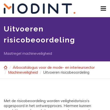
Skip
to
Tog
main
navi
content
Uitvoeren
risicobeoordeling
Maatregel machineveiligheid
Arbocatalogus voor de mode- en interieursector
Machineveiligheid
Uitvoeren risicobeoordeling
Met de risicobeoordeling worden veiligheidsrisico’s
opgespoord in het ontwerpproces. Hiermee kunnen