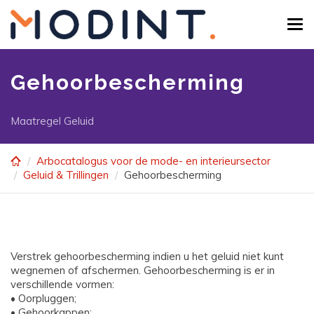
Skip
to
Tog
main
navi
content
Gehoorbescherming
Maatregel Geluid
Arbocatalogus voor de mode- en interieursector
Geluid & Trillingen
Gehoorbescherming
Verstrek gehoorbescherming indien u het geluid niet kunt
wegnemen of afschermen. Gehoorbescherming is er in
verschillende vormen:
• Oorpluggen;
• Gehoorkappen;