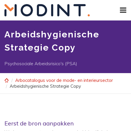
Skip
to
Tog
main
navi
content
Arbeidshygienische
Strategie Copy
Psychosociale Arbeidsrisico's (PSA)
Arbocatalogus voor de mode- en interieursector
Arbeidshygienische Strategie Copy
Eerst de bron aanpakken