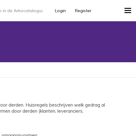
Login
Register
Tog
navi
or derden. Huisregels beschrijven welk gedrag al
n door derden (klanten, leveranciers,
ste omgangsvormen;