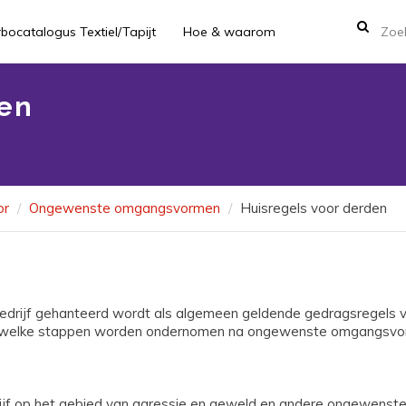
bocatalogus Textiel/Tapijt
Hoe & waarom
den
or
Ongewenste omgangsvormen
Huisregels voor derden
bedrijf gehanteerd wordt als algemeen geldende gedragsregels vo
n welke stappen worden ondernomen na ongewenste omgangsvorme
edrijf op het gebied van agressie en geweld en andere ongewen