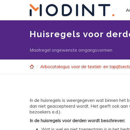
Skip
to
Ar
main
content
Huisregels voor der
Maatregel ongewenste omgangsvormen
Arbocatalogus voor de textiel- en tapijtsect
In de huisregels is weergegeven wat binnen het 
dan niet geaccepteerd wordt. Het geeft ook aa
bezoekers e.d.).
In de huisregels voor derden wordt beschreven:
Wat is wel en niet toegestaan is in het b