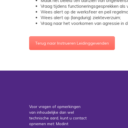
Maak het beleid ten aanzien van ongewenst
Vraag tijdens functioneringsgesprekken als 
Wees alert op de werksfeer en peil regelm
Wees alert op (langdurig) ziekteverzuim;
Vraag naar het voorkomen van agressie in d
Terug naar Instrueren Leidinggevenden
Contact
Voor vragen of opmerkingen
van inhoudelijke dan wel
technische aard, kunt u contact
opnemen met: Modint