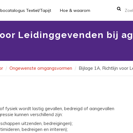
bocatalogus Textiel/Tapijt
Hoe & waarom
 voor Leidinggevenden bij a
or
Ongewenste omgangsvormen
Bijlage 1A, Richtlijn voor
of fysiek wordt lastig gevallen, bedreigd of aangevallen
ressie kunnen verschillend zijn:
dschappen uitzenden, bedreigingen);
ntimideren, bedreigen en irriteren);