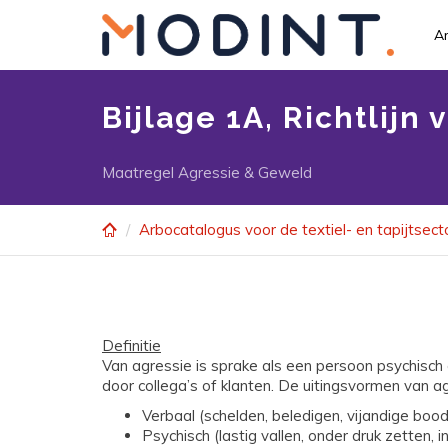
Skip
to
Ar
main
content
Bijlage 1A, Richtlijn
Maatregel Agressie & Geweld
Arbocatalogus voor de textiel- en tapijtsect
Definitie
Van agressie is sprake als een persoon psychisch 
door collega’s of klanten. De uitingsvormen van ag
Verbaal (schelden, beledigen, vijandige boo
Psychisch (lastig vallen, onder druk zetten, i