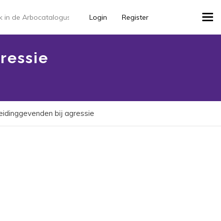
Login
Register
Tog
navi
gressie
 Leidinggevenden bij agressie