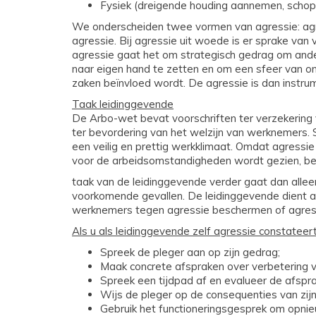
Fysiek (dreigende houding aannemen, schoppe
We onderscheiden twee vormen van agressie: agre
agressie. Bij agressie uit woede is er sprake van 
agressie gaat het om strategisch gedrag om ande
naar eigen hand te zetten en om een sfeer van o
zaken beïnvloed wordt. De agressie is dan instrum
Taak leidinggevende
De Arbo-wet bevat voorschriften ter verzekering 
ter bevordering van het welzijn van werknemers.
een veilig en prettig werkklimaat. Omdat agressie
voor de arbeidsomstandigheden wordt gezien, be
taak van de leidinggevende verder gaat dan allee
voorkomende gevallen. De leidinggevende dient a
werknemers tegen agressie beschermen of agress
Als u als leidinggevende zelf agressie constateert
Spreek de pleger aan op zijn gedrag;
Maak concrete afspraken over verbetering va
Spreek een tijdpad af en evalueer de afspr
Wijs de pleger op de consequenties van zijn
Gebruik het functioneringsgesprek om opnie