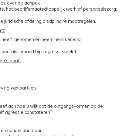
ies over de aanpak;
s, het bedrijfsmaatschappelijk werk of personeelszorg;
 juridische afdeling disciplinaire maatregelen.
mt:
el heeft genomen en neem hem serieus;
der “als iemand bij u agressie meldt”.
ga’s gaat:
eving van partijen;
geef aan hoe u wilt dat de omgangsvormen op de
elf agressie constateren”.
 en handel daarnaar;