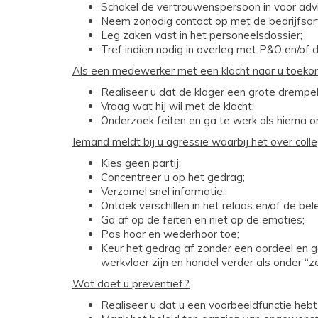
Schakel de vertrouwenspersoon in voor adv
Neem zonodig contact op met de bedrijfsart
Leg zaken vast in het personeelsdossier;
Tref indien nodig in overleg met P&O en/of de
Als een medewerker met een klacht naar u toeko
Realiseer u dat de klager een grote dremp
Vraag wat hij wil met de klacht;
Onderzoek feiten en ga te werk als hierna on
Iemand meldt bij u agressie waarbij het over colle
Kies geen partij;
Concentreer u op het gedrag;
Verzamel snel informatie;
Ontdek verschillen in het relaas en/of de bel
Ga af op de feiten en niet op de emoties;
Pas hoor en wederhoor toe;
Keur het gedrag af zonder een oordeel en 
werkvloer zijn en handel verder als onder “z
Wat doet u preventief?
Realiseer u dat u een voorbeeldfunctie hebt