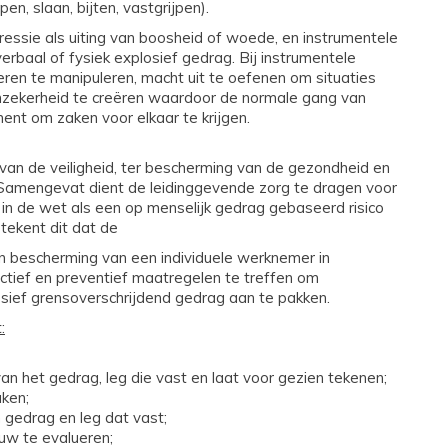
n, slaan, bijten, vastgrijpen).
ssie als uiting van boosheid of woede, en instrumentele
verbaal of fysiek explosief gedrag. Bij instrumentele
ren te manipuleren, macht uit te oefenen om situaties
nzekerheid te creëren waardoor de normale gang van
ent om zaken voor elkaar te krijgen.
van de veiligheid, ter bescherming van de gezondheid en
 Samengevat dient de leidinggevende zorg te dragen voor
 in de wet als een op menselijk gedrag gebaseerd risico
tekent dit dat de
n bescherming van een individuele werknemer in
ctief en preventief maatregelen te treffen om
ief grensoverschrijdend gedrag aan te pakken.
:
n het gedrag, leg die vast en laat voor gezien tekenen;
aken;
 gedrag en leg dat vast;
uw te evalueren;