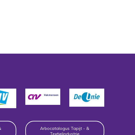
&
Arbocatalogus Tapijt - &
Textielindustrie