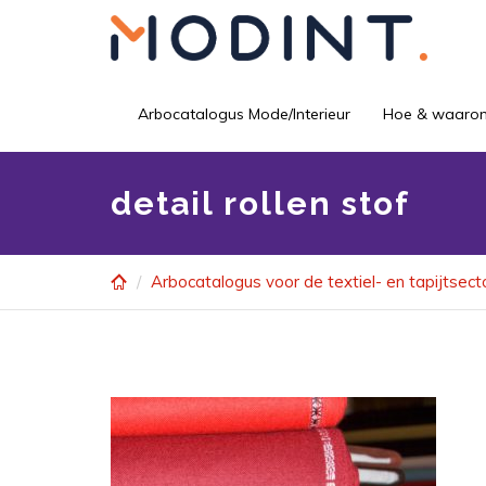
Skip
to
main
content
Arbocatalogus Mode/Interieur
Hoe & waaro
detail rollen stof
Arbocatalogus voor de textiel- en tapijtsect