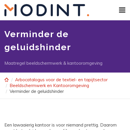
Skip
to
Tog
main
navi
content
Verminder de
geluidshinder
Maatregel beeldschermwerk & kantooromgeving
Arbocatalogus voor de textiel- en tapijtsector
Beeldschermwerk en Kantooromgeving
Verminder de geluidshinder
Een lawaaierig kantoor is voor niemand prettig. Daarom