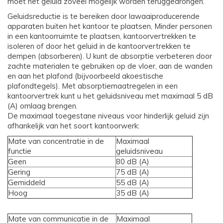
moet het geluid zoveel mogelijk worden teruggedrongen.
Geluidsreductie is te bereiken door lawaaiproducerende
apparaten buiten het kantoor te plaatsen, Minder personen
in een kantoorruimte te plaatsen, kantoorvertrekken te
isoleren of door het geluid in de kantoorvertrekken te
dempen (absorberen). U kunt de absorptie verbeteren door
zachte materialen te gebruiken op de vloer, aan de wanden
en aan het plafond (bijvoorbeeld akoestische
plafondtegels). Met absorptiemaatregelen in een
kantoorvertrek kunt u het geluidsniveau met maximaal 5 dB
(A) omlaag brengen.
De maximaal toegestane niveaus voor hinderlijk geluid zijn
afhankelijk van het soort kantoorwerk:
Mate van concentratie in de
Maximaal
functie
geluidsniveau
Geen
80 dB (A)
Gering
75 dB (A)
Gemiddeld
55 dB (A)
Hoog
35 dB (A)
Mate van communicatie in de
Maximaal