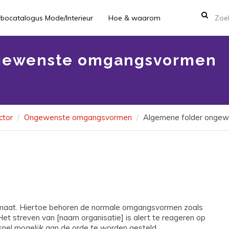
rbocatalogus Mode/Interieur
Hoe & waarom
ngewenste omgangsvormen
ctor
Ongewenste omgangsvormen
Algemene folder onge
limaat. Hiertoe behoren de normale omgangsvormen zoals
 Het streven van [naam organisatie] is alert te reageren op
el mogelijk aan de orde te worden gesteld.