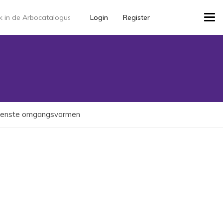
Login
Register
Tog
navi
wenste omgangsvormen