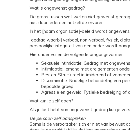
Wat is ongewenst gedrag?
De grens tussen wat wel en niet gewenst gedrag is
niet door iedereen hetzelfde ervaren.
In het [naam organisatie]-beleid wordt ongewens
“gedrag waarbij verbaal, non-verbaal, fysiek, digit
persoonlijke integriteit van een ander wordt aang
Hieronder vallen de volgende omgangsvormen:
Seksuele intimidatie: Gedrag met ongewens
Intimidatie: Iemand met dreigementen onder
Pesten: Structureel intimiderend of verned
Discriminatie: Nadelige behandeling van pe
bepaalde groep
Agressie en geweld: Fysieke bedreiging of a
Wat kun je zelf doen?
Als je last hebt van ongewenst gedrag kun je vers
De persoon zelf aanspreken
Soms is de veroorzaker zich er niet van bewust d
doet. In de praktijk blijkt dat het aanspreken van