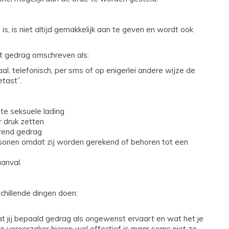
, is niet altijd gemakkelijk aan te geven en wordt ook
t gedrag omschreven als:
aal, telefonisch, per sms of op enigerlei andere wijze de
etast”.
te seksuele lading
 druk zetten
erend gedrag
rsonen omdat zij worden gerekend of behoren tot een
anval.
chillende dingen doen:
at jij bepaald gedrag als ongewenst ervaart en wat het je
 de veroorzaker hierop wel effectief is maar soms niet zo