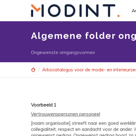
Skip
to
A
main
content
Algemene folder o
Ongewenste omgangsvormen
Arbocatalogus voor de mode- en interieurse
Voorbeeld 1
Vertrouwenspersonen personeel
[naam organisatie] streeft naar een goed werkk
collegialiteit, respect en aandacht voor de ander.
ongewenst gedrag. Ongewenst gedrag hoort zo sn