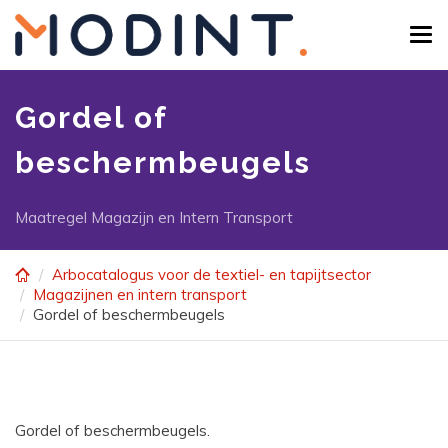
Skip
to
Tog
main
navi
content
Gordel of
beschermbeugels
Maatregel Magazijn en Intern Transport
Arbocatalogus voor de textiel- en tapijtsector
Magazijnen en intern transport
Gordel of beschermbeugels
Gordel of beschermbeugels.