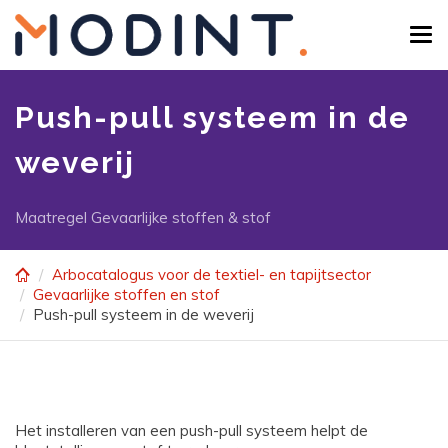
Skip
to
Tog
main
navi
content
Push-pull systeem in de
weverij
Maatregel Gevaarlijke stoffen & stof
Arbocatalogus voor de textiel- en tapijtsector
Gevaarlijke stoffen en stof
Push-pull systeem in de weverij
Het installeren van een push-pull systeem helpt de