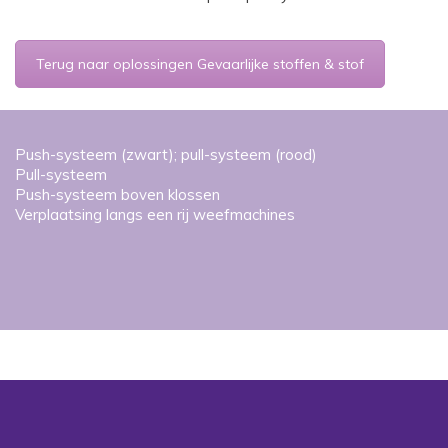
Terug naar oplossingen Gevaarlijke stoffen & stof
Push-systeem (zwart); pull-systeem (rood)
Pull-systeem
Push-systeem boven klossen
Verplaatsing langs een rij weefmachines