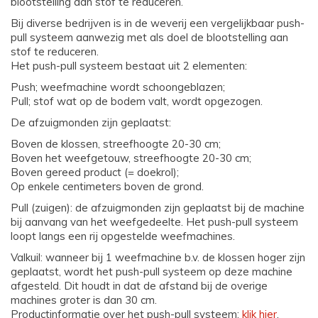
blootstelling aan stof te reduceren.
Bij diverse bedrijven is in de weverij een vergelijkbaar push-
pull systeem aanwezig met als doel de blootstelling aan
stof te reduceren.
Het push-pull systeem bestaat uit 2 elementen:
Push; weefmachine wordt schoongeblazen;
Pull; stof wat op de bodem valt, wordt opgezogen.
De afzuigmonden zijn geplaatst:
Boven de klossen, streefhoogte 20-30 cm;
Boven het weefgetouw, streefhoogte 20-30 cm;
Boven gereed product (= doekrol);
Op enkele centimeters boven de grond.
Pull (zuigen): de afzuigmonden zijn geplaatst bij de machine
bij aanvang van het weefgedeelte. Het push-pull systeem
loopt langs een rij opgestelde weefmachines.
Valkuil: wanneer bij 1 weefmachine b.v. de klossen hoger zijn
geplaatst, wordt het push-pull systeem op deze machine
afgesteld. Dit houdt in dat de afstand bij de overige
machines groter is dan 30 cm.
Productinformatie over het push-pull systeem:
klik hier
.