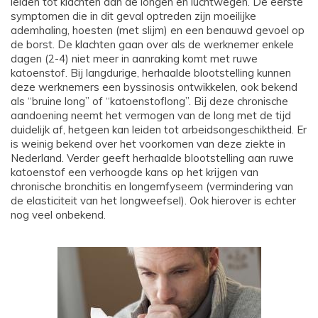
leiden tot klachten aan de longen en luchtwegen. De eerste
symptomen die in dit geval optreden zijn moeilijke
ademhaling, hoesten (met slijm) en een benauwd gevoel op
de borst. De klachten gaan over als de werknemer enkele
dagen (2-4) niet meer in aanraking komt met ruwe
katoenstof. Bij langdurige, herhaalde blootstelling kunnen
deze werknemers een byssinosis ontwikkelen, ook bekend
als “bruine long” of “katoenstoflong”. Bij deze chronische
aandoening neemt het vermogen van de long met de tijd
duidelijk af, hetgeen kan leiden tot arbeidsongeschiktheid. Er
is weinig bekend over het voorkomen van deze ziekte in
Nederland. Verder geeft herhaalde blootstelling aan ruwe
katoenstof een verhoogde kans op het krijgen van
chronische bronchitis en longemfyseem (vermindering van
de elasticiteit van het longweefsel). Ook hierover is echter
nog veel onbekend.