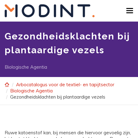
Skip
to
Tog
main
navi
content
Gezondheidsklachten bij
plantaardige vezels
Biologische Agentia
Arbocatalogus voor de textiel- en tapijtsector
Biologische Agentia
Gezondheidsklachten bij plantaardige vezels
Ruwe katoenstof kan, bij mensen die hiervoor gevoelig zijn,