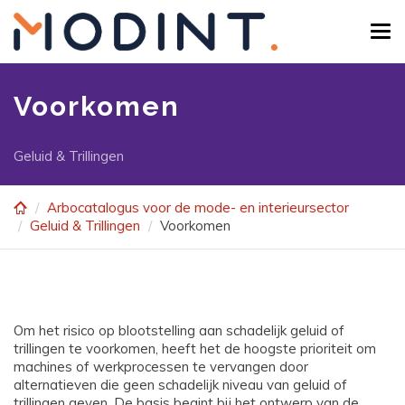
Skip
to
Tog
main
navi
content
Voorkomen
Geluid & Trillingen
Arbocatalogus voor de mode- en interieursector
Geluid & Trillingen
Voorkomen
Om het risico op blootstelling aan schadelijk geluid of
trillingen te voorkomen, heeft het de hoogste prioriteit om
machines of werkprocessen te vervangen door
alternatieven die geen schadelijk niveau van geluid of
trillingen geven. De basis begint bij het ontwerp van de