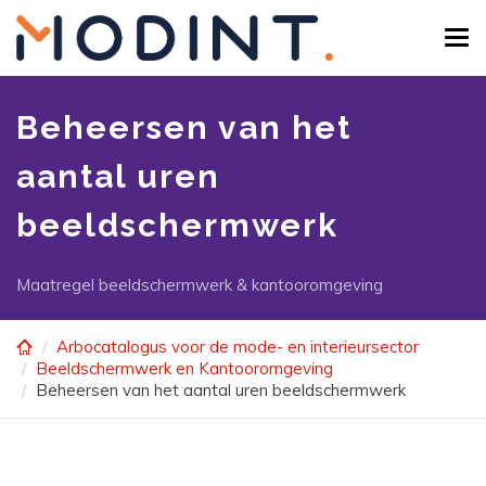
Skip
to
Tog
main
navi
content
Beheersen van het
aantal uren
beeldschermwerk
Maatregel beeldschermwerk & kantooromgeving
Arbocatalogus voor de mode- en interieursector
Beeldschermwerk en Kantooromgeving
Beheersen van het aantal uren beeldschermwerk